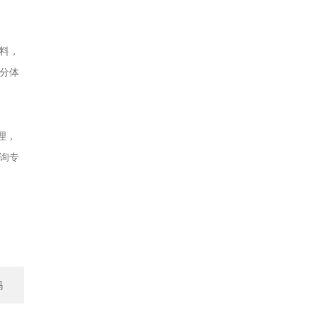
料，
分体
理，
询专
吗