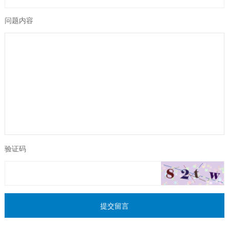
问题内容
验证码