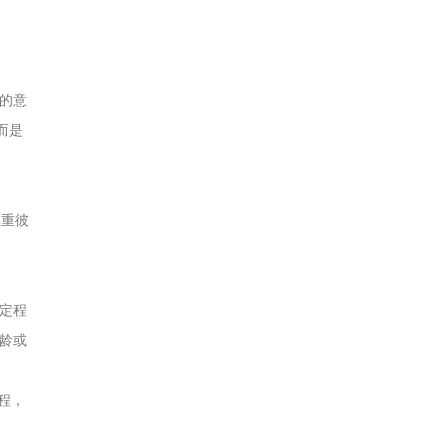
的意
而是
尊重彼
定程
龄或
程，