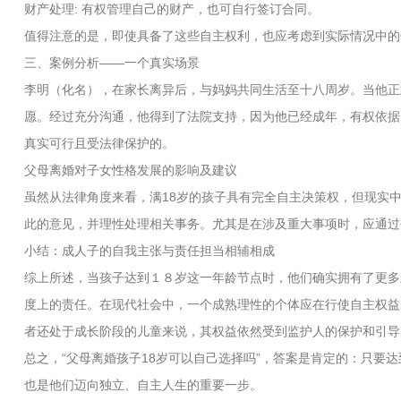
财产处理: 有权管理自己的财产，也可自行签订合同。
值得注意的是，即使具备了这些自主权利，也应考虑到实际情况中的
三、案例分析——一个真实场景
李明（化名），在家长离异后，与妈妈共同生活至十八周岁。当他正
愿。经过充分沟通，他得到了法院支持，因为他已经成年，有权依据
真实可行且受法律保护的。
父母离婚对子女性格发展的影响及建议
虽然从法律角度来看，满18岁的孩子具有完全自主决策权，但现实
此的意见，并理性处理相关事务。尤其是在涉及重大事项时，应通过
小结：成人子的自我主张与责任担当相辅相成
综上所述，当孩子达到１８岁这一年龄节点时，他们确实拥有了更多
度上的责任。在现代社会中，一个成熟理性的个体应在行使自主权益
者还处于成长阶段的儿童来说，其权益依然受到监护人的保护和引导
总之，“父母离婚孩子18岁可以自己选择吗”，答案是肯定的：只要
也是他们迈向独立、自主人生的重要一步。