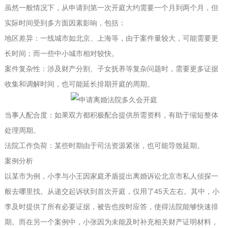
虽然一般情况下，从申请到第一次开庭大约需要一个月到两个月，但
实际时间受到多方面因素影响，包括：
地区差异：一线城市如北京、上海等，由于案件量较大，可能需要更
长时间；而一些中小城市相对较快。
案件复杂性：涉及财产分割、子女抚养等复杂问题时，需要更多证据
收集和调解时间，也可能延长排期开庭的周期。
当事人配合度：如果双方都积极配合提供所需资料，有助于缩短整体
处理周期。
法院工作负荷：某些时期由于司法资源紧张，也可能导致延期。
案例分析
以某市为例，小李与小王因家庭矛盾提出离婚诉讼
北京市私人侦探一
般去哪里找
。从递交起诉状到首次开庭，仅用了45天左右。其中，小
李及时提供了所有必要证据，被告也按时应答，使得法院能够快速排
期。而在另一个案例中，小张因为未能及时补充相关财产证明材料，