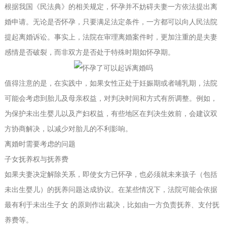
根据我国《民法典》的相关规定，怀孕并不妨碍夫妻一方依法提出离
婚申请。无论是否怀孕，只要满足法定条件，一方都可以向人民法院
提起离婚诉讼。事实上，法院在审理离婚案件时，更加注重的是夫妻
感情是否破裂，而非双方是否处于特殊时期如怀孕期。
值得注意的是，在实践中，如果女性正处于妊娠期或者哺乳期，法院
可能会考虑到胎儿及母亲权益，对判决时间和方式有所调整。例如，
为保护未出生婴儿以及产妇权益，有些地区在判决生效前，会建议双
方协商解决，以减少对胎儿的不利影响。
离婚时需要考虑的问题
子女抚养权与抚养费
如果夫妻决定解除关系，即使女方已怀孕，也必须就未来孩子（包括
未出生婴儿）的抚养问题达成协议。在某些情况下，法院可能会依据
最有利于未出生子女 的原则作出裁决，比如由一方负责抚养、支付抚
养费等。