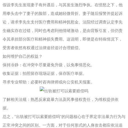
假设李先生发现妻子有外遇后，与其发生激烈争执。在愤怒之下，他
用拳头击中了妻子的脸部，造成她轻微骨折。妻子随后报警并提起诉
讼，请求李先生支付医疗费用和精神抚慰金。法院经过调查认定李先
生确实存在过错，同时也考虑到他情绪激动，是由背叛引发，但仍责
令其承担部分医疗和精神损失费用。这说明，即便是在特殊情况下，
受害者依然有权通过法律途径追讨合理赔偿。
如何维护自己的权益？
保持冷静：在冲突中尽量避免升级，以免事情恶化。
收集证据：拍照留存现场证据，保存医疗单据。
寻求专业帮助：必要时咨询律师或向公安机关报案。
了解相关法规：熟悉反家庭暴力法及民事侵权责任，为维权提供依
据。
总之，“出轨被打可以索要赔偿吗”的问题核心在于界定非法暴力行为与
正常冲突之间的区别。一方面，对于任何形式的人身攻击都应依法追