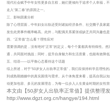
现代社会赋予中年女性更多自主权，她们更倾向于追求个人幸福，不
走入“第二春”的原因之一。
三、影响因素分析
除了心理层面，中年妇女出轨还受到诸如经济条件、社交圈子及家庭
发生此类事件概率略高。此外，与配偶关系紧张或缺乏共同兴趣也是
四、“正常值”怎么看？理性应对
需要强调的是，没有绝对“正常”的定义，每个个案都具有特殊性。然
通，共同面对挑战；同时，提升自身魅力和生活质量，也能有效降低
五、结语——以平衡心态看待这个话题
综上所述，对于“50岁女人出轨率正常值”，我们应保持科学且理性
到成熟期婚姻中的真实困境与需求。从个体角度来看，提高自我认知
动更加包容、多元的发展理念，为每一位步入人生黄金时期的女性营
本文由【
50岁女人出轨率正常值
】提供整理
http://www.dgzt.org.cn/hangye/194.html