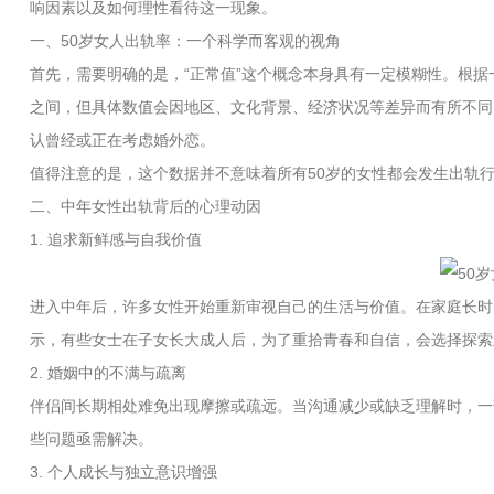
响因素以及如何理性看待这一现象。
一、50岁女人出轨率：一个科学而客观的视角
首先，需要明确的是，“正常值”这个概念本身具有一定模糊性。根据
之间，但具体数值会因地区、文化背景、经济状况等差异而有所不同
认曾经或正在考虑婚外恋。
值得注意的是，这个数据并不意味着所有50岁的女性都会发生出轨
二、中年女性出轨背后的心理动因
1. 追求新鲜感与自我价值
进入中年后，许多女性开始重新审视自己的生活与价值。在家庭长时
示，有些女士在子女长大成人后，为了重拾青春和自信，会选择探索
2. 婚姻中的不满与疏离
伴侣间长期相处难免出现摩擦或疏远。当沟通减少或缺乏理解时，一
些问题亟需解决。
3. 个人成长与独立意识增强