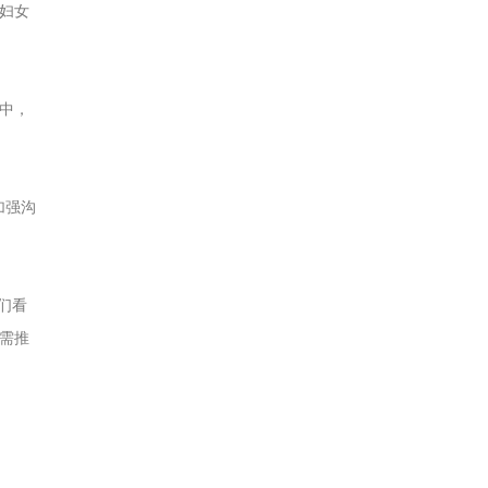
妇女
中，
加强沟
们看
需推