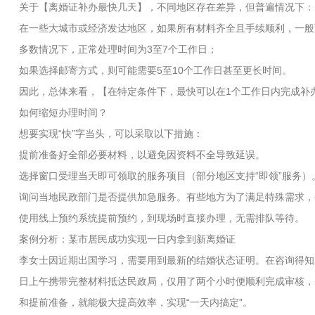
关于【离婚证补办最快几天】，不同地区存在差异，但普遍情况下：
在一些大城市或经济发达地区，如果所有材料齐全且手续顺利，一般
多数情况下，正常处理时间为3至7个工作日；
如果选择邮寄方式，则可能需要5至10个工作日甚至更长时间。
因此，总体来看，【在特定条件下，最快可以在1个工作日内完成补
如何缩短办理时间？
想要实现“快”字当头，可以采取以下措施：
提前准备好全部必要材料，以避免因资料不全导致延误。
选择窗口受理当天即可领取的服务项目（部分地区支持“即领”服务）
询问当地民政部门是否提供加急服务。有些地方为了满足特殊需求，
使用线上预约系统提前预约，到现场时直接办理，无需排队等待。
案例分析：某市居民成功实现一日内拿到新离婚证
李女士因近期出国学习，需要用到最新的结婚状态证明。在咨询得知
日上午携带完整材料抵达民政局，仅用了两个小时便顺利完成审核，
和提前准备，就能极大提高效率，实现“一天内搞定”。