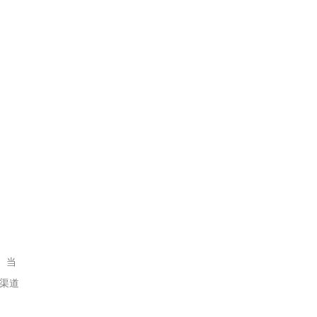
。当
渠道