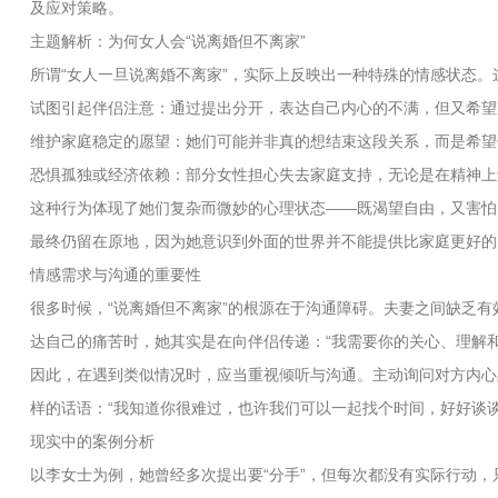
及应对策略。
主题解析：为何女人会“说离婚但不离家”
所谓“女人一旦说离婚不离家”，实际上反映出一种特殊的情感状态
试图引起伴侣注意：通过提出分开，表达自己内心的不满，但又希望
维护家庭稳定的愿望：她们可能并非真的想结束这段关系，而是希望
恐惧孤独或经济依赖：部分女性担心失去家庭支持，无论是在精神上
这种行为体现了她们复杂而微妙的心理状态——既渴望自由，又害怕
最终仍留在原地，因为她意识到外面的世界并不能提供比家庭更好的
情感需求与沟通的重要性
很多时候，“说离婚但不离家”的根源在于沟通障碍。夫妻之间缺乏
达自己的痛苦时，她其实是在向伴侣传递：“我需要你的关心、理解和
因此，在遇到类似情况时，应当重视倾听与沟通。主动询问对方内心
样的话语：“我知道你很难过，也许我们可以一起找个时间，好好谈
现实中的案例分析
以李女士为例，她曾经多次提出要“分手”，但每次都没有实际行动，