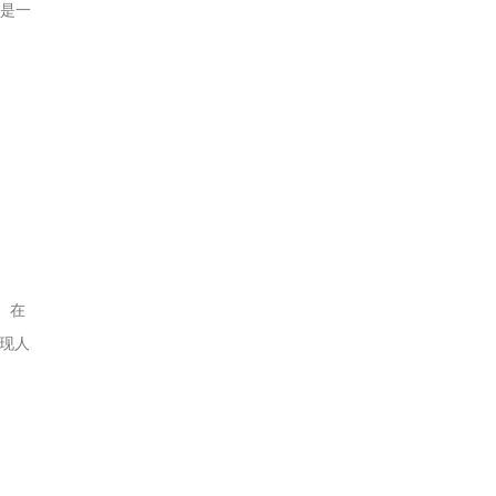
更是一
。在
现人