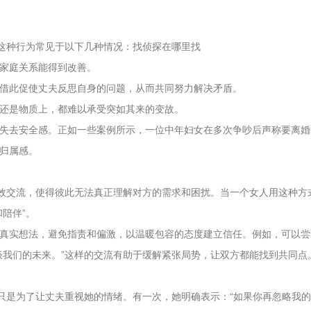
。这种行为常见于以下几种情况：
找侦探在哪里找
家庭关系能得到改善。
借此促使丈夫反思自身的问题，从而共同努力解决矛盾。
还是物质上，都难以承受突如其来的变故。
失去安全感。正如一些案例所示，一位中年妇女在多次争吵后声称要离婚
归属感。
有效交流，使得彼此无法真正理解对方的需求和困扰。当一个女人用这种方
陪伴”。
真实想法，避免指责和偏激，以温暖包容的态度建立信任。例如，可以尝
谈我们的未来。”这样的交流有助于缓解紧张局势，让双方都能找到共同点
只是为了让丈夫重视她的情绪。有一次，她明确表示：“如果你再忽略我