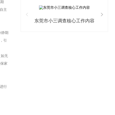
此期
自主
东莞市小三调查核心工作内容
冷静期
，引
（如无
确保家
施进行