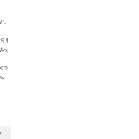
整”。
还提升
案例
尊重
标。
律