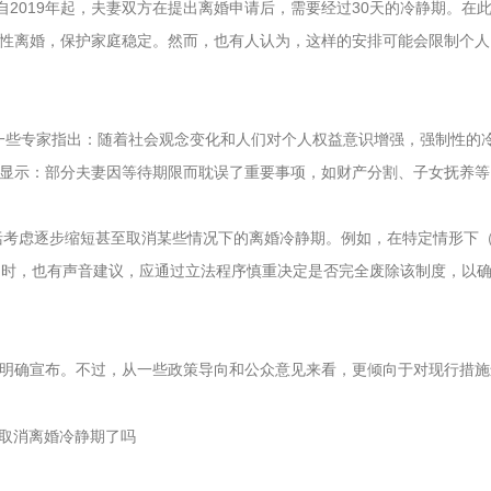
自2019年起，夫妻双方在提出离婚申请后，需要经过30天的冷静期。在
性离婚，保护家庭稳定。然而，也有人认为，这样的安排可能会限制个人
，一些专家指出：随着社会观念变化和人们对个人权益意识增强，强制性的
显示：部分夫妻因等待期限而耽误了重要事项，如财产分割、子女抚养等
包括考虑逐步缩短甚至取消某些情况下的离婚冷静期。例如，在特定情形下
同时，也有声音建议，应通过立法程序慎重决定是否完全废除该制度，以
官方明确宣布。不过，从一些政策导向和公众意见来看，更倾向于对现行措