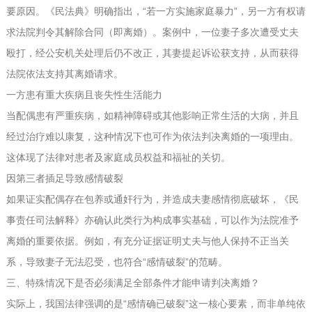
要原因。《民法典》明确指出，“若一方实施家庭暴力”，另一方有权请
求法院判令其解除合同（即离婚）。案例中，一位妻子多次遭受丈夫
殴打，经公安机关处理后仍不改正，其妻提起诉讼获支持，从而获得
法院依法支持其离婚请求。
一方患有重大疾病且丧失性生活能力
当配偶患有严重疾病，如精神障碍或其他影响正常生活的大病，并且
经过治疗难以康复，这种情况下也可作为依法判决离婚的一项理由。
这体现了法律对患者及家庭成员权益和福祉的关切。
因第三者插足导致感情破裂
如果证实配偶存在包养或通奸行为，并造成夫妻感情彻底破坏，《民
事责任司法解释》亦确认此类行为构成事实基础，可以作为法院准予
离婚的重要依据。例如，有充分证据证明丈夫与他人保持不正当关
系，导致妻子无法忍受，也符合“感情破裂”的范畴。
三、特殊情况下是否必须满足全部条件才能申请判决离婚？
实际上，我国法律强调的是“感情确已破裂”这一核心要素，而非单纯依