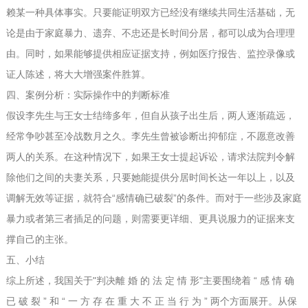
赖某一种具体事实。只要能证明双方已经没有继续共同生活基础，无
论是由于家庭暴力、遗弃、不忠还是长时间分居，都可以成为合理理
由。同时，如果能够提供相应证据支持，例如医疗报告、监控录像或
证人陈述，将大大增强案件胜算。
四、案例分析：实际操作中的判断标准
假设李先生与王女士结缔多年，但自从孩子出生后，两人逐渐疏远，
经常争吵甚至冷战数月之久。李先生曾被诊断出抑郁症，不愿意改善
两人的关系。在这种情况下，如果王女士提起诉讼，请求法院判令解
除他们之间的夫妻关系，只要她能提供分居时间长达一年以上，以及
调解无效等证据，就符合“感情确已破裂”的条件。而对于一些涉及家庭
暴力或者第三者插足的问题，则需要更详细、更具说服力的证据来支
撑自己的主张。
五、小结
综上所述，我国关于"判决離 婚 的 法 定 情 形"主要围绕着 “ 感 情 确
已 破 裂 ” 和 “ 一 方 存 在 重 大 不 正 当 行 为 ” 两个方面展开。从保